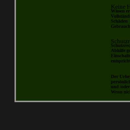
Keine H
Wissen er
Vollständ
Schäden  
Gebrauch 
Schutzr
Schutzrec
Abhilfe g
Einschalt
entsprich
Der Urheb
persönlic
und /oder
Wenn nich