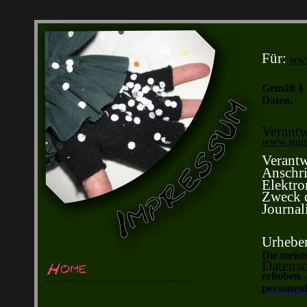
Für:
www
Gemäß § 
Daten.
Verantw
www.stum
Verantw
Anschri
Elektro
Zweck d
Journal
Urheber
Die meist
Datensc
erhoben. 
personenb